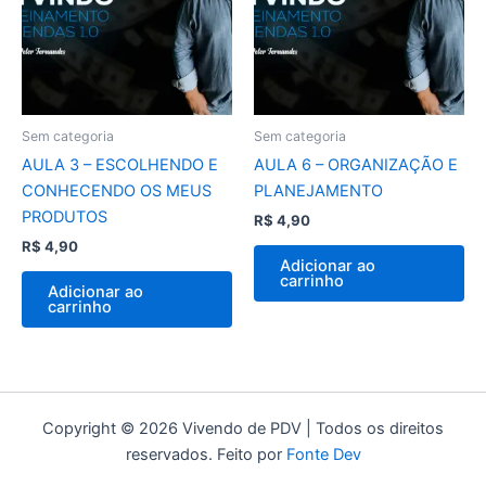
Sem categoria
Sem categoria
AULA 3 – ESCOLHENDO E
AULA 6 – ORGANIZAÇÃO E
CONHECENDO OS MEUS
PLANEJAMENTO
PRODUTOS
R$
4,90
R$
4,90
Adicionar ao
carrinho
Adicionar ao
carrinho
Copyright © 2026 Vivendo de PDV | Todos os direitos
reservados. Feito por
Fonte Dev