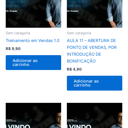
Sem categoria
Sem categoria
Treinamento em Vendas 1.0
AULA 11 – ABERTURA DE
PONTO DE VENDAS, POR
R$
9,90
INTRODUÇÃO DE
Adicionar ao
BONIFICAÇÃO
carrinho
R$
4,90
Adicionar ao
carrinho