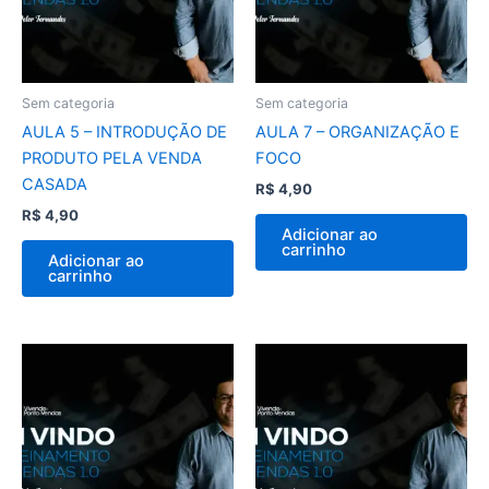
Sem categoria
Sem categoria
AULA 5 – INTRODUÇÃO DE
AULA 7 – ORGANIZAÇÃO E
PRODUTO PELA VENDA
FOCO
CASADA
R$
4,90
R$
4,90
Adicionar ao
carrinho
Adicionar ao
carrinho