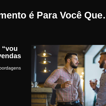
amento é Para Você Qu
r “vou
 vendas
abordagens