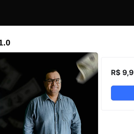
1.0
R$
9,