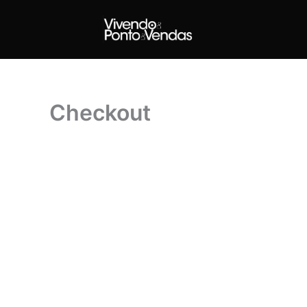
Ir
para
o
conteúdo
Checkout